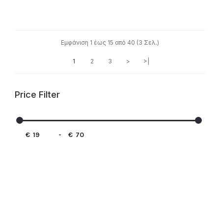
Εμφάνιση 1 έως 15 από 40 (3 Σελ.)
1
2
3
>
>|
Price Filter
€
-
€