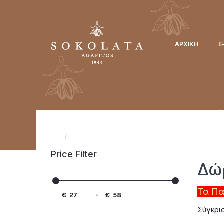
ΑΡΧΙΚΉ
Ε
Αρχική
Δώρα Με Πασχαλινά Αυγά
Price Filter
Δώ
Τα Πα
€
-
€
Σύγκρι