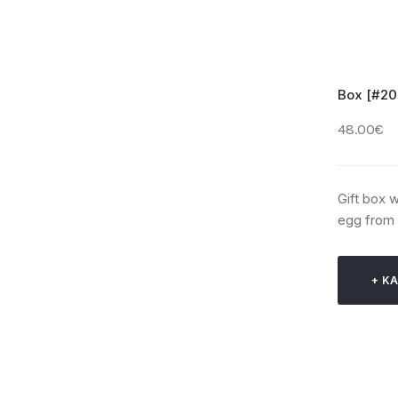
Box [#20
48.00€
Gift box 
egg from o
ΚΑ