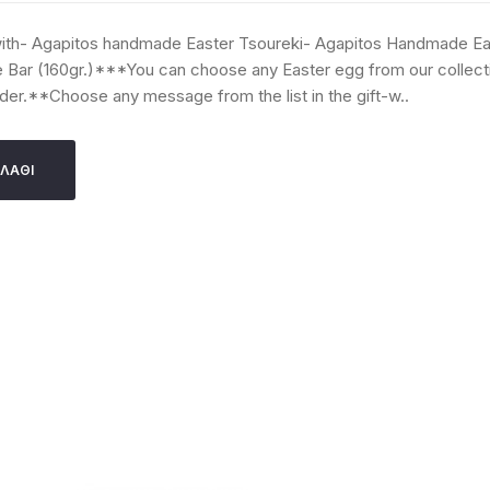
with- Agapitos handmade Easter Tsoureki- Agapitos Handmade E
 Bar (160gr.)***You can choose any Easter egg from our collecti
rder.**Choose any message from the list in the gift-w..
ΛΆΘΙ