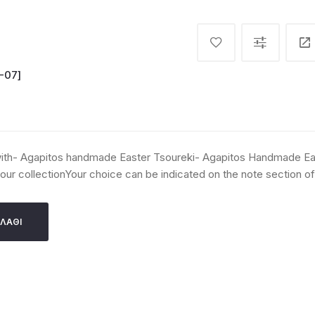
-07]
with- Agapitos handmade Easter Tsoureki- Agapitos Handmade E
ur collectionYour choice can be indicated on the note section of 
ΛΆΘΙ